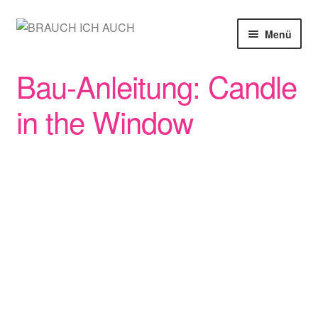
Zur
Zum
Menü
Navigation
Inhalt
springen
springen
SHOP
Bau-Anleitung: Candle
MEIN KONTO
in the Window
WARENKORB
KASSE