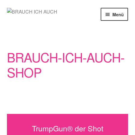
Zur
Zum
Menü
Navigation
Inhalt
springen
springen
SHOP
MEIN KONTO
BRAUCH-ICH-AUCH-
WARENKORB
SHOP
KASSE
TrumpGun® der Shot