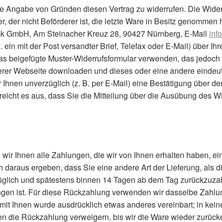
 Angabe von Gründen diesen Vertrag zu widerrufen. Die Widerru
r, der nicht Beförderer ist, die letzte Ware in Besitz genommen
k GmbH, Am Steinacher Kreuz 28, 90427 Nürnberg, E-Mail
inf
B. ein mit der Post versandter Brief, Telefax oder E-Mail) über I
das beigefügte Muster-Widerrufsformular verwenden, das jedoch 
rer Webseite downloaden und dieses oder eine andere eindeut
 Ihnen unverzüglich (z. B. per E-Mail) eine Bestätigung über d
 reicht es aus, dass Sie die Mitteilung über die Ausübung des Wi
ir Ihnen alle Zahlungen, die wir von Ihnen erhalten haben, eins
 daraus ergeben, dass Sie eine andere Art der Lieferung, als 
glich und spätestens binnen 14 Tagen ab dem Tag zurückzuzahl
gen ist. Für diese Rückzahlung verwenden wir dasselbe Zahlung
 mit Ihnen wurde ausdrücklich etwas anderes vereinbart; in ke
n die Rückzahlung verweigern, bis wir die Ware wieder zurück