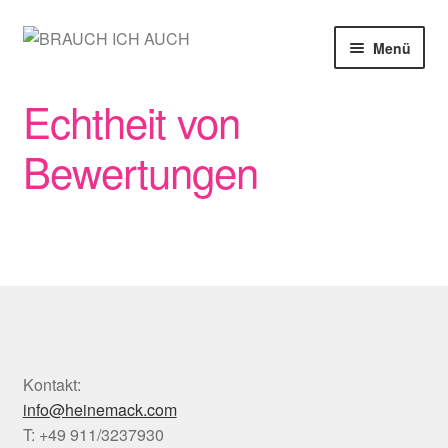
Zur
Zum
Menü
Navigation
Inhalt
springen
springen
SHOP
Echtheit von
MEIN KONTO
Bewertungen
WARENKORB
KASSE
Kontakt:
info@heinemack.com
T: +49 911/3237930