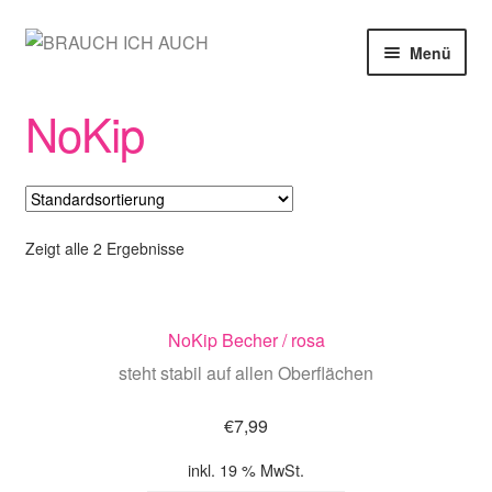
Zur
Zum
Menü
Navigation
Inhalt
springen
springen
SHOP
NoKip
MEIN KONTO
WARENKORB
Zeigt alle 2 Ergebnisse
KASSE
NoKip Becher / rosa
steht stabil auf allen Oberflächen
€
7,99
inkl. 19 % MwSt.