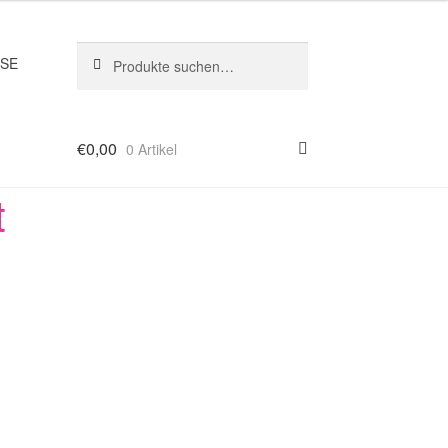
Suche
Suche
SSE
nach:
€
0,00
0 Artikel
t