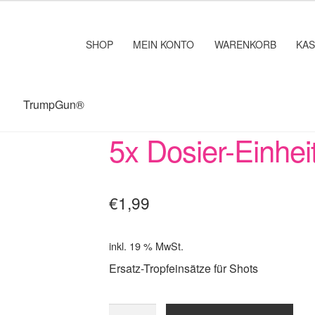
SHOP
MEIN KONTO
WARENKORB
KA
TrumpGun®
5x Dosier-Einhei
€
1,99
inkl. 19 % MwSt.
Ersatz-Tropfeinsätze für Shots
5x