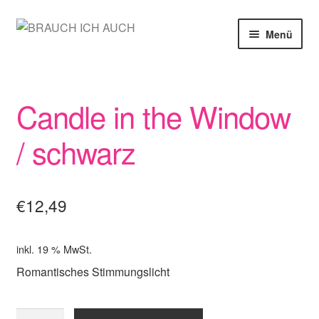
Zur
Zum
Menü
Navigation
Inhalt
springen
springen
SHOP
Candle in the Window
MEIN KONTO
/ schwarz
WARENKORB
KASSE
€
12,49
inkl. 19 % MwSt.
Romantisches Stimmungslicht
Candle