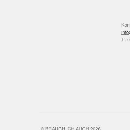
Kont
inf
T: 
© BRAUCH ICH AUCH 2026