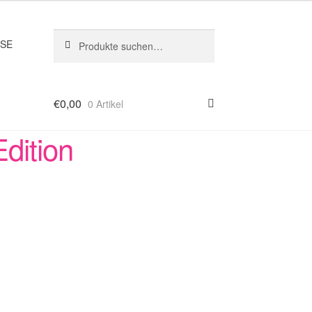
Suche
Suche
SSE
nach:
€
0,00
0 Artikel
dition