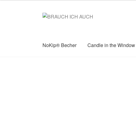
Zur
Zum
Navigation
Inhalt
springen
springen
NoKip® Becher
Candle in the Window