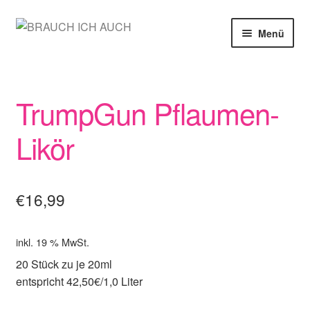
Zur
Zum
Menü
Navigation
Inhalt
springen
springen
SHOP
TrumpGun Pflaumen-
MEIN KONTO
Likör
WARENKORB
KASSE
€
16,99
inkl. 19 % MwSt.
20 Stück zu je 20ml
entspricht 42,50€/1,0 Liter